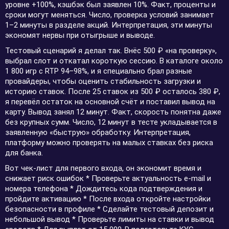
уровне +100%, кэшбэк был заявлен 10%. Факт, проценты и
сроки могут меняться. Число, проверка условий занимает
1–2 минуты в разделе акций. Интерпретация, эти минуты
экономят нервы при отыгрыше и выводе.
Тестовый сценарий я делал так. Внёс 500 ₽ «на проверку»,
выбрал слот и откатал короткую сессию. В каталоге около
1 800 игр с RTP 94–98%, и я специально брал разные
провайдеры, чтобы оценить стабильность загрузки и
историю ставок. После 25 ставок из 500 ₽ осталось 380 ₽,
я перевёл остаток на основной счёт и поставил вывод на
карту. Вывод занял 12 минут. Факт, скорость понятна даже
без крупных сумм. Число, 12 минут в тесте укладывается в
заявленную «быструю» обработку. Интерпретация,
платформу можно проверять на малых ставках без риска
для банка.
Вот чек-лист для первого входа, он экономит время и
снижает риск ошибок * Проверьте актуальность e-mail и
номера телефона * Дождитесь кода подтверждения и
пройдите активацию * После входа откройте настройки
безопасности в профиле * Сделайте тестовый депозит и
небольшой вывод * Проверьте лимиты на ставки и вывод