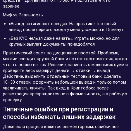
средств * Для выплат от 15 000 ₽ подготовьте KYC
заранее
Миф vs Реальность
«Вывод затягивают всегда». На практике тестовый
вывод после первого входа у меня уложился в 15 минут.
«Без KYC нельзя даже начать». Играть можно, но для
крупных выплат документы понадобятся.
Практический совет по дисциплине простой. Проблема,
многие заводят крупный банк и потом «догоняются», когда
что-то пошло не так. Решение, начинать с маленьких сумм и
проверять весь маршрут деньги → ставки → вывод.
Действие, выделить отдельный тестовый банк, сделать
10–30 ставок, оформить небольшой вывод и только потом
увеличивать лимиты. Так вход в Криптобосс после
регистрации превращается не в формальность, а в рабочую
проверку.
Типичные ошибки при регистрации и
способы избежать лишних задержек
Даже если процесс кажется элементарным, ошибки всё