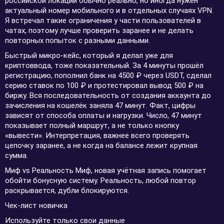
российской локации обычно реально, но иногда нужен
актуальный номер мобильного и в отдельных случаях VPN.
Я встречал такие ограничения у части пользователей в
чатах, поэтому лучше проверить заранее и не делать
повторных попыток с разными данными.
Быстрый микро-кейс, который я делал уже для
криптоввода, тоже показательный. За 4 минуты прошёл
регистрацию, пополнил банк на 4500 ₽ через USDT, сделал
серию ставок по 100 ₽ и протестировал вывод 500 ₽ на
биржу. Вся последовательность от создания аккаунта до
зачисления на кошелёк заняла 47 минут. Факт, цифры
зависят от способа оплаты и нагрузки. Число, 47 минут
показывает полный маршрут, а не только кнопку
«вывести». Интерпретация, важнее всего проверять
цепочку заранее, а не когда на балансе лежит крупная
сумма.
Миф vs Реальность Миф, новая учётная запись помогает
обойти бонусную систему. Реальность, любой повтор
раскрывается, дубли блокируются.
Чек-лист новичка
Используйте только свои данные