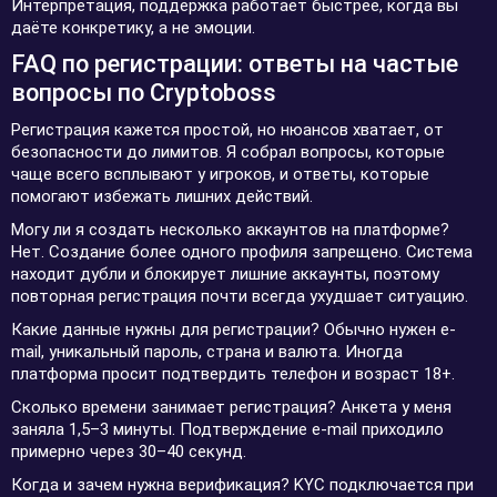
Интерпретация, поддержка работает быстрее, когда вы
даёте конкретику, а не эмоции.
FAQ по регистрации: ответы на частые
вопросы по Cryptoboss
Регистрация кажется простой, но нюансов хватает, от
безопасности до лимитов. Я собрал вопросы, которые
чаще всего всплывают у игроков, и ответы, которые
помогают избежать лишних действий.
Могу ли я создать несколько аккаунтов на платформе?
Нет. Создание более одного профиля запрещено. Система
находит дубли и блокирует лишние аккаунты, поэтому
повторная регистрация почти всегда ухудшает ситуацию.
Какие данные нужны для регистрации? Обычно нужен e-
mail, уникальный пароль, страна и валюта. Иногда
платформа просит подтвердить телефон и возраст 18+.
Сколько времени занимает регистрация? Анкета у меня
заняла 1,5–3 минуты. Подтверждение e-mail приходило
примерно через 30–40 секунд.
Когда и зачем нужна верификация? KYC подключается при