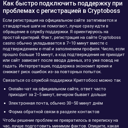
Как быстро подключить поддержку при
проблемах с регистрацией в Cryptoboss
Если регистрация на официальном сайте затягивается и
стандартные шаги не помогают, лучше сразу идти в
обращение в службу поддержки. Я ориентируюсь на
простой критерий. Факт, регистрация на сайте Cryptoboss
casino обычно укладывается в 7–10 минут вместе с
подтверждением e-mail и заполнением профиля. Число, если
прошло больше 10 минут, а код подтверждения не приходит
или сайт зависает после ввода данных, это уже повод не
гадать. Интерпретация, поддержка экономит время и
снижает риск ошибок из-за повторных попыток.
Связаться со службой поддержки Криптобосс можно так
Онлайн-чат на официальном сайте, ответ часто
приходит за 2–5 минут, вечером бывает дольше
Электронная почта, обычно 30–50 минут днём
Форма обратной связи в разделе контактов
Чтобы решение проблем не превратилось в переписку на
час, лучше подготовить минимум фактов. Опишите, какая