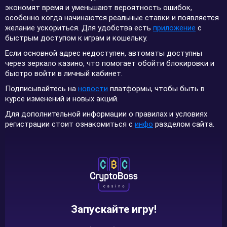
экономят время и уменьшают вероятность ошибок,
особенно когда начинаются реальные ставки и появляется
желание ускориться. Для удобства есть
приложение
с
быстрым доступом к играм и кошельку.
Если основной адрес недоступен, автоматы доступны
через зеркало казино, что помогает обойти блокировки и
быстро войти в личный кабинет.
Подписывайтесь на
новости
платформы, чтобы быть в
курсе изменений и новых акций.
Для дополнительной информации о правилах и условиях
регистрации стоит ознакомиться с
инфо
разделом сайта.
Запускайте игру!