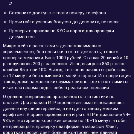
₽
Сохраните доступ к e-mail и номеру телефона
Прочитайте условия бонусов до депозита, не после
Проверьте правила по KYC и пороги для проверки
документов
Микро-кейс с расчётами я делал максимально
«приземлённо», без попытки что-то доказать, только
проверка механики. Банк 1000 рублей. Ставки, 20 линий × 10
р. получалось 200 р. за сессию. Итог, выигрыш 850 р. плюс
кэшбэк 85 р. при 10%. Вывод, тестовая заявка отработала
за 12 минут и без комиссий с моей стороны. Интерпретация
такая, даже на маленьких суммах видно, где стоят лимиты
и как платформа ведёт себя в реальном сценарии.
Отдельно понравилась прозрачность статистики по
слотам. Для анализа RTP игровые автоматы показывают
данные внутри интерфейса, а не где-то «внизу мелким
шрифтом». Я ориентировался на игры с RTP в диапазоне 94–
98% и тестировал короткие сессии по 10–15 минут, чтобы
не превращать проверку платформы в марафон. Факт,
короткая сессия даёт больше контроля, чем длинная.