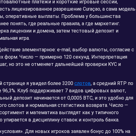
риптовалютные платежи и короткие игровые сессии,
 есть лицензированное разрешение Curaçao, а сама модель
ты, оперативные выплаты. Проблема у большинства
нее понять, где реальные правила, а где маркетинг.
рка лицензии и домена, затем тестовый депозит и
мальная игра.
Действие элементарное: e-mail, выбор валюты, согласие с
ых форм. Число — примерно 120 секунд. Интерпретация
аг, но это не отменяет дальнейшей проверки KYC и
ой странице я увидел более 3200
слотов
, а средний RTP по
е 96,3%. Клуб поддерживает 7 видов цифровых валют,
льный депозит начинается от 0,0005 BTC, и это удобно для
го слотов и нормальная статистика возврата. Число —
ссортимент и математика выглядят как у типичного
о упирается в дисциплину ставок и контроль банка.
«условия». Для новых игроков заявлен бонус до 100% на