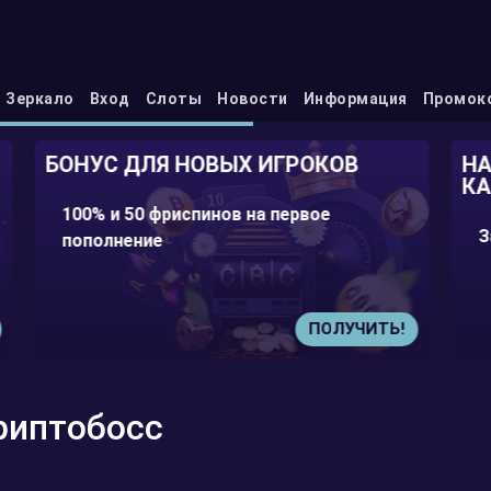
Зеркало
Вход
Слоты
Новости
Информация
Промок
НАГРАДА ЗА ПОПОЛНЕНИЕ
С
КАРТОЙ
Забери 50% бонус!
!
ПОПОЛНИТЬ
риптобосс