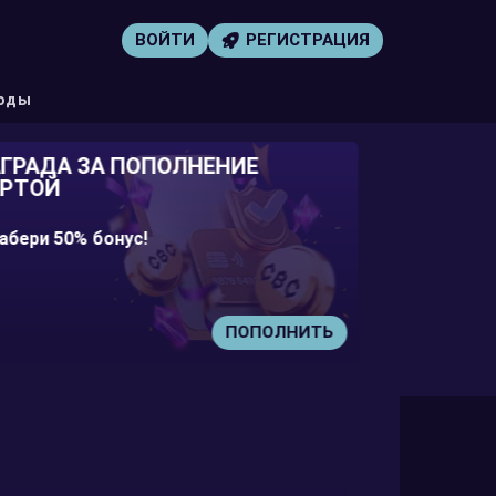
ВОЙТИ
РЕГИСТРАЦИЯ
оды
ТАТУС VIP
ТВОИ 27
Получи кешбек до 18% + до 10
Пополни 
млн рублей
ОТКРЫТЬ