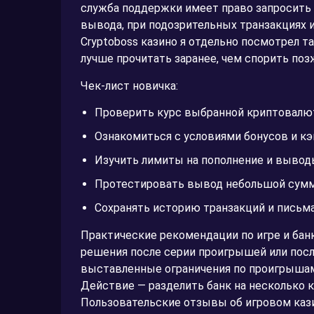
служба поддержки имеет право запросит
вывода, при подозрительных транзакциях 
Cryptoboss казино я отдельно посмотрел та
лучше прочитать заранее, чем спорить поз
Чек-лист новичка:
Проверить курс выбранной криптовалю
Ознакомиться с условиями бонусов и к
Изучить лимиты на пополнение и вывод
Протестировать вывод небольшой сумм
Сохранять историю транзакций и письм
Практические рекомендации по игре и бан
решения после серии проигрышей или посл
выставленные ограничения по проигрышам
Действие — разделить банк на несколько 
Пользовательские отзывы об игровом кази