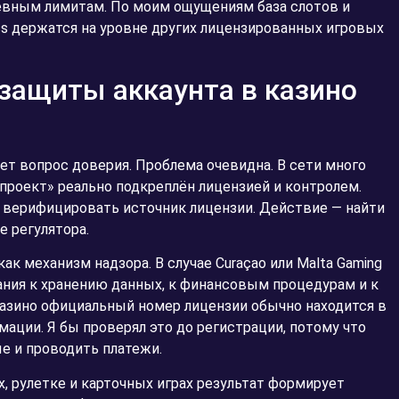
невным лимитам. По моим ощущениям база слотов и
ss держатся на уровне других лицензированных игровых
 защиты аккаунта в казино
т вопрос доверия. Проблема очевидна. В сети много
проект» реально подкреплён лицензией и контролем.
 верифицировать источник лицензии. Действие — найти
е регулятора.
как механизм надзора. В случае Curaçao или Malta Gaming
вания к хранению данных, к финансовым процедурам и к
казино официальный номер лицензии обычно находится в
ации. Я бы проверял это до регистрации, потому что
е и проводить платежи.
х, рулетке и карточных играх результат формирует