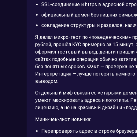
SSL-соединение и https в адресной стр
официальный домен без лишних символо
совпадение структуры и разделов, нали
Я делал микро-тест по «поведенческим» пр
рублей, прошёл KYC примерно за 15 минут,
оформил тестовый вывод, деньги пришли ч
сайтах подобные операции обычно затягив
без понятных сроков. Факт — проверка не 
Интерпретация — лучше потерять немного 
выводом.
Отдельный миф связан со «старыми домен
умеют маскировать адреса и логотипы. Ре
лицензию, а не на красивый дизайн и «по
Мини-чек-лист новичка:
Перепроверять адрес в строке браузер